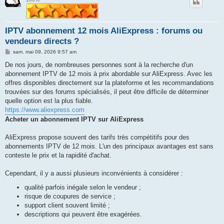
e
r
IPTV abonnement 12 mois AliExpress : forums ou
vendeurs directs ?
M
sam. mai 09, 2026 9:57 am
e
s
De nos jours, de nombreuses personnes sont à la recherche d'un
s
abonnement IPTV de 12 mois à prix abordable sur AliExpress. Avec les
a
g
offres disponibles directement sur la plateforme et les recommandations
e
trouvées sur des forums spécialisés, il peut être difficile de déterminer
quelle option est la plus fiable.
https://www.aliexpress.com
Acheter un abonnement IPTV sur AliExpress
AliExpress propose souvent des tarifs très compétitifs pour des
abonnements IPTV de 12 mois. L'un des principaux avantages est sans
conteste le prix et la rapidité d'achat.
Cependant, il y a aussi plusieurs inconvénients à considérer :
qualité parfois inégale selon le vendeur ;
risque de coupures de service ;
support client souvent limité ;
descriptions qui peuvent être exagérées.