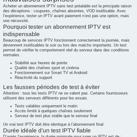
Acheter un abonnement IPTV sans test préalable est la principale raison
e
des déceptions : coupures, chaînes absentes, VOD inutilisable. Avec
r
l’expérience, tester un IPTV avant paiement n’est pas une option, mais
une nécessité.
Pourquoi tester un abonnement IPTV est
indispensable
Beaucoup de services IPTV fonctionnent correctement la journée, mais
deviennent inutilisables le soir ou lors des matchs importants. Un test
permet de vérifier le comportement réel du serveur dans des conditions
normales.
Stabilité aux heures de pointe
Qualité des chaînes sport et cinéma
Fonctionnement sur Smart TV et Android
Réactivité du support
Les fausses périodes de test à éviter
Attention : tous les tests IPTV ne se valent pas. Certains fournisseurs
utilisent des serveurs différents pour les essais.
Tests valables uniquement le matin
Accès limité à quelques chaînes seulement
Serveur de test plus stable que le serveur final
Un vrai test IPTV doit être identique à l’abonnement final.
Durée idéale d’un test IPTV fiable
D’après l’expérience, la durée minimale pour juger un IPTV est de :