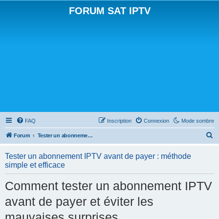
FORUM SAT IPTV
FAQ
Inscription
Connexion
Mode sombre
R
Forum
Tester un abonnement IPTV avant de payer : méthode simple et efficace
e
Tester un abonnement IPTV avant de payer : méthode
c
simple et efficace
h
Comment tester un abonnement IPTV
e
r
avant de payer et éviter les
c
mauvaises surprises
h