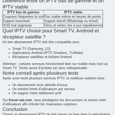
Différence entre un IPTV bas de gamme et un
IPTV stable
IPTV bas de gamme
IPTV stable
Coupures fréquentes le soir
Flux stable même en heures de pointe
Support inexistant
Support réactif (WhatsApp ou ticket)
VOD mal organisée
Films et séries mis à jour régulièrement
Quel IPTV choisir pour Smart TV, Android et
récepteur satellite ?
Un bon abonnement IPTV doit être compatible avec :
Smart TV (Samsung, LG)
Applications Android (IPTV Smarters, TiviMate)
Récepteurs satellites et boîtiers Android
Attention : certains serveurs fonctionnent bien sur mobile mais mal sur
Smart TV. Tester avant d’acheter est donc indispensable.
Notre conseil après plusieurs tests
Après avoir testé plusieurs services IPTV, la meilleure solution reste :
Un abonnement avec période d’essai
Un nombre limité d’utilisateurs par serveur
Un support client réellement actif
Sur
forum-sat.com
, nous privilégions les discussions et retours réels
d’utilisateurs afin d’éviter les mauvaises surprises.
Conclusion
Choisir un abonnement IPTV ne doit jamais se faire dans la précipitation.