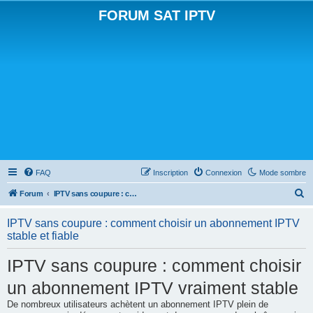
FORUM SAT IPTV
FAQ
Inscription
Connexion
Mode sombre
R
Forum
IPTV sans coupure : comment choisir un abonnement IPTV stable et fiable
e
IPTV sans coupure : comment choisir un abonnement IPTV
c
stable et fiable
h
IPTV sans coupure : comment choisir
e
r
un abonnement IPTV vraiment stable
c
De nombreux utilisateurs achètent un abonnement IPTV plein de
h