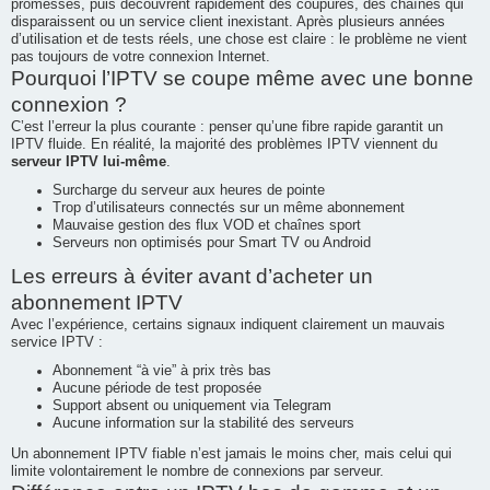
promesses, puis découvrent rapidement des coupures, des chaînes qui
disparaissent ou un service client inexistant. Après plusieurs années
e
d’utilisation et de tests réels, une chose est claire : le problème ne vient
r
pas toujours de votre connexion Internet.
Pourquoi l’IPTV se coupe même avec une bonne
connexion ?
C’est l’erreur la plus courante : penser qu’une fibre rapide garantit un
IPTV fluide. En réalité, la majorité des problèmes IPTV viennent du
serveur IPTV lui-même
.
Surcharge du serveur aux heures de pointe
Trop d’utilisateurs connectés sur un même abonnement
Mauvaise gestion des flux VOD et chaînes sport
Serveurs non optimisés pour Smart TV ou Android
Les erreurs à éviter avant d’acheter un
abonnement IPTV
Avec l’expérience, certains signaux indiquent clairement un mauvais
service IPTV :
Abonnement “à vie” à prix très bas
Aucune période de test proposée
Support absent ou uniquement via Telegram
Aucune information sur la stabilité des serveurs
Un abonnement IPTV fiable n’est jamais le moins cher, mais celui qui
limite volontairement le nombre de connexions par serveur.