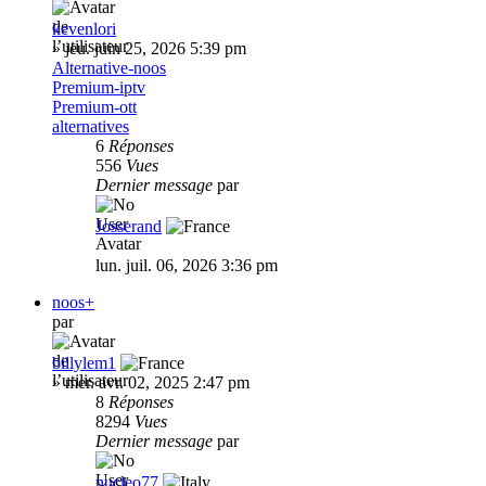
kevenlori
»
jeu. juin 25, 2026 5:39 pm
Alternative-noos
Premium-iptv
Premium-ott
alternatives
6
Réponses
556
Vues
Dernier message
par
Josserand
lun. juil. 06, 2026 3:36 pm
noos+
par
billylem1
»
mer. avr. 02, 2025 2:47 pm
8
Réponses
8294
Vues
Dernier message
par
nucleo77