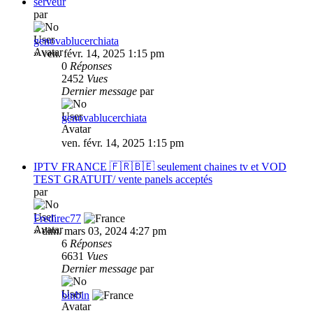
serveur
par
genovablucerchiata
»
ven. févr. 14, 2025 1:15 pm
0
Réponses
2452
Vues
Dernier message
par
genovablucerchiata
ven. févr. 14, 2025 1:15 pm
IPTV FRANCE 🇫🇷🇧🇪 seulement chaines tv et VOD
TEST GRATUIT/ vente panels acceptés
par
Fredirec77
»
dim. mars 03, 2024 4:27 pm
6
Réponses
6631
Vues
Dernier message
par
binbin