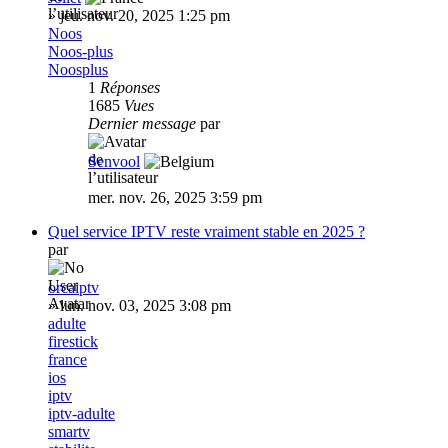
»
jeu. nov. 20, 2025 1:25 pm
Noos
Noos-plus
Noosplus
1
Réponses
1685
Vues
Dernier message
par
Senvool
mer. nov. 26, 2025 3:59 pm
Quel service IPTV reste vraiment stable en 2025 ?
par
orcaiptv
»
lun. nov. 03, 2025 3:08 pm
adulte
firestick
france
ios
iptv
iptv-adulte
smartv