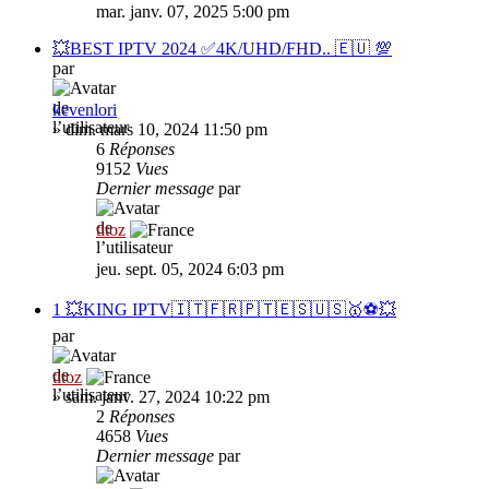
mar. janv. 07, 2025 5:00 pm
💥BEST IPTV 2024 ✅4K/UHD/FHD.. 🇪🇺 💯
par
kevenlori
»
dim. mars 10, 2024 11:50 pm
6
Réponses
9152
Vues
Dernier message
par
titoz
jeu. sept. 05, 2024 6:03 pm
1 💥KING IPTV🇮🇹🇫🇷🇵🇹🇪🇸🇺🇸🥇⚽💥
par
titoz
»
sam. janv. 27, 2024 10:22 pm
2
Réponses
4658
Vues
Dernier message
par