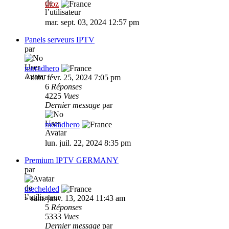
titoz
mar. sept. 03, 2024 12:57 pm
Panels serveurs IPTV
par
moradhero
»
dim. févr. 25, 2024 7:05 pm
6
Réponses
4225
Vues
Dernier message
par
moradhero
lun. juil. 22, 2024 8:35 pm
Premium IPTV GERMANY
par
mechelded
»
sam. janv. 13, 2024 11:43 am
5
Réponses
5333
Vues
Dernier message
par