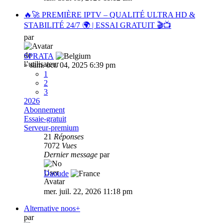
🔥🚀 PREMIÈRE IPTV – QUALITÉ ULTRA HD &
STABILITÉ 24/7 🌍 | ESSAI GRATUIT 🎬📺
par
SPRATA
»
sam. oct. 04, 2025 6:39 pm
1
2
3
2026
Abonnement
Essaie-gratuit
Serveur-premium
21
Réponses
7072
Vues
Dernier message
par
Daoude
mer. juil. 22, 2026 11:18 pm
Alternative noos+
par