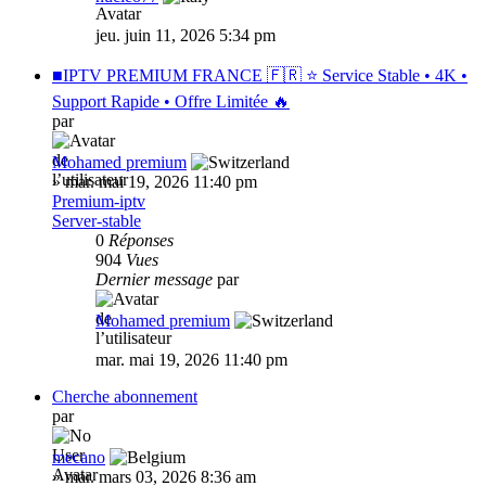
jeu. juin 11, 2026 5:34 pm
■IPTV PREMIUM FRANCE 🇫🇷 ⭐ Service Stable • 4K •
Support Rapide • Offre Limitée 🔥
par
Mohamed premium
»
mar. mai 19, 2026 11:40 pm
Premium-iptv
Server-stable
0
Réponses
904
Vues
Dernier message
par
Mohamed premium
mar. mai 19, 2026 11:40 pm
Cherche abonnement
par
mecano
»
mar. mars 03, 2026 8:36 am