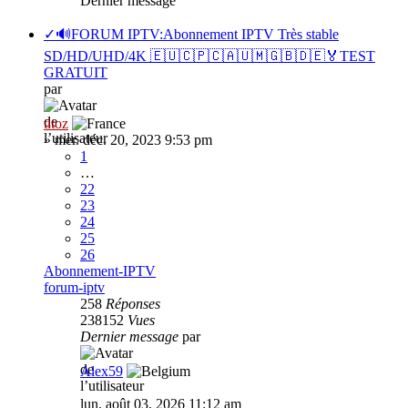
Dernier message
✓🔊FORUM IPTV:Abonnement IPTV Très stable
SD/HD/UHD/4K 🇪🇺🇨🇵🇨🇦🇺🇲🇬🇧🇩🇪🏅TEST
GRATUIT
par
titoz
»
mer. déc. 20, 2023 9:53 pm
1
…
22
23
24
25
26
Abonnement-IPTV
forum-iptv
258
Réponses
238152
Vues
Dernier message
par
Alex59
lun. août 03, 2026 11:12 am