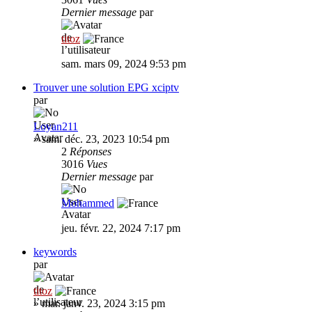
Dernier message
par
titoz
sam. mars 09, 2024 9:53 pm
Trouver une solution EPG xciptv
par
Loyan211
»
sam. déc. 23, 2023 10:54 pm
2
Réponses
3016
Vues
Dernier message
par
Mohammed
jeu. févr. 22, 2024 7:17 pm
keywords
par
titoz
»
mar. janv. 23, 2024 3:15 pm