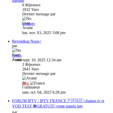
stabilite
0
Réponses
1832
Vues
Dernier message
par
orcaiptv
lun. nov. 03, 2025 3:08 pm
Revendeur Noos+
par
Joodx
»
mer. sept. 10, 2025 12:34 am
2
Réponses
2641
Vues
Dernier message
par
titoz
sam. oct. 04, 2025 6:28 pm
FORUM IPTV : IPTV FRANCE 🇫🇷🇧🇪 chaines tv et
VOD TEST ⚽GRATUIT/ vente panels iptv
par