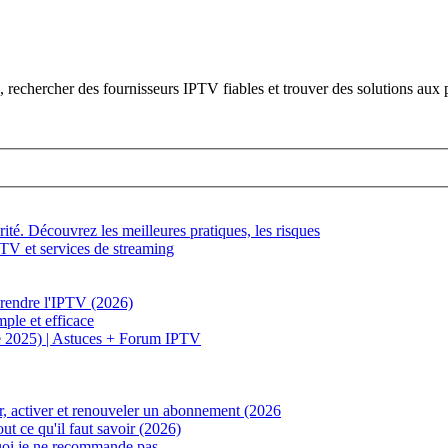
rechercher des fournisseurs IPTV fiables et trouver des solutions aux 
é. Découvrez les meilleures pratiques, les risques
TV et services de streaming
rendre l'IPTV (2026)
ple et efficace
e 2025) | Astuces + Forum IPTV
, activer et renouveler un abonnement (2026
t ce qu'il faut savoir (2026)
uoi je ne recommande pas