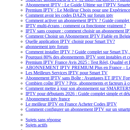
Abonnement IPTV : Le Guide Ultime sur l’IPTV Smarter
Premium IPTV : Le Meilleur Choix pour une Expérienc
Comment avoir les codes DAZN sur forum iptv
Comment activer un abonnement IPTV ? Guide complet 
IPTV multi-écrans : comment ça fonctionne vraiment ?
IPTV sans coupure : comment choisir un abonnement IPTV
Comment Choisir un Abonnement IPTV Fiable en Belgiq
Quelle application IPTV choisir pour Smart TV?
abonnement iptv forum
Comment installer IPTV ? Guide complet sur Smart TV
Pourquoi 80% des abonnements IPTV sont instables et co
Premium IPTV France Avis 2025 : Test Réel, Qualité et F
ABONNEMENT IPTV PREMIUM Plus en France – Le me
Les Meilleurs Services IPTV pour Smart TV
Abonnement IPTV sans Boîte : Avantages ET IPTV For
Combien coûte IPTV ? Prix, abonnements et facteurs à c
Comment mettre à jour son abonnement sur SMARTER
IPTV pour débutants 2026 : Guide complet simple et déta
Abonnement iptv france
Le meilleur IPTV en France Acheter Codes IPTV
Comment configurer un abonnement IPTV sur un smart
Sujets sans réponse
Sujets actifs