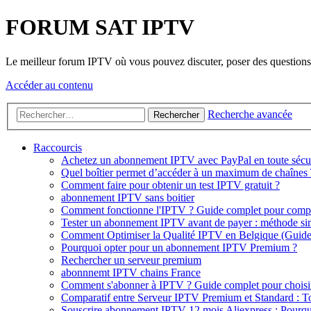
FORUM SAT IPTV
Le meilleur forum IPTV où vous pouvez discuter, poser des questions, 
Accéder au contenu
Recherche avancée
Rechercher
Raccourcis
Achetez un abonnement IPTV avec PayPal en toute sécurit
Quel boîtier permet d’accéder à un maximum de chaînes 
Comment faire pour obtenir un test IPTV gratuit ?
abonnement IPTV sans boitier
Comment fonctionne l'IPTV ? Guide complet pour comp
Tester un abonnement IPTV avant de payer : méthode sim
Comment Optimiser la Qualité IPTV en Belgique (Guid
Pourquoi opter pour un abonnement IPTV Premium ?
Rechercher un serveur premium
abonnnemt IPTV chains France
Comment s'abonner à IPTV ? Guide complet pour choisir
Comparatif entre Serveur IPTV Premium et Standard : Tou
Souscrire abonnement IPTV 12 mois Aliexpress : Pourq