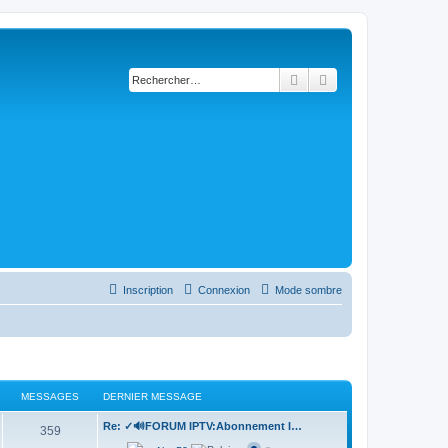
Rechercher
Recherche avancée
Inscription
Connexion
Mode sombre
MESSAGES
DERNIER MESSAGE
D
Re: ✓🔊FORUM IPTV:Abonnement I…
M
359
e
r