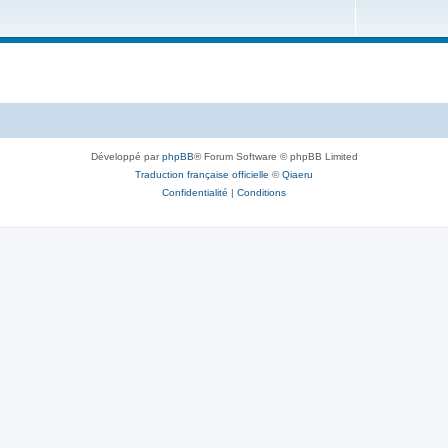
u
j
e
t
s
Développé par
phpBB
® Forum Software © phpBB Limited
Traduction française officielle
©
Qiaeru
Confidentialité
|
Conditions