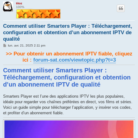
titoz
e
100%
r
Comment utiliser Smarters Player : Téléchargement,
configuration et obtention d’un abonnement IPTV de
qualité
M
lun. avr. 21, 2025 2:11 pm
e
>> Pour obtenir un abonnement IPTV fiable, cliquez
s
s
ici :
forum-sat.com/viewtopic.php?t=3
a
g
e
Comment utiliser Smarters Player :
Téléchargement, configuration et obtention
d’un abonnement IPTV de qualité
Smarters Player est l’une des applications IPTV les plus populaires,
idéale pour regarder vos chaînes préférées en direct, vos films et séries.
Voici un guide simple pour télécharger l’application, y insérer vos codes,
et profiter d’un abonnement fiable.