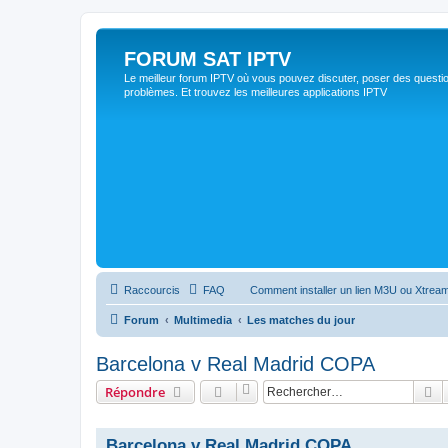
FORUM SAT IPTV
Le meilleur forum IPTV où vous pouvez discuter, poser des questio
problèmes. Et trouvez les meilleures applications IPTV
Raccourcis
FAQ
Comment installer un lien M3U ou Xtream
Forum
Multimedia
Les matches du jour
Barcelona v Real Madrid COPA
R
Répondre
Barcelona v Real Madrid COPA