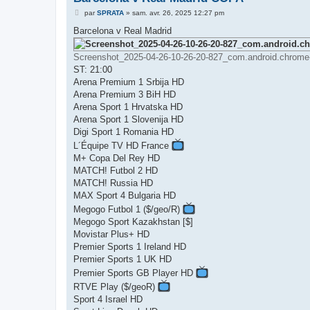
M
par
SPRATA
»
sam. avr. 26, 2025 12:27 pm
e
s
Barcelona v Real Madrid
s
a
g
Screenshot_2025-04-26-10-26-20-827_com.android.chrome-ed
e
ST: 21:00
Arena Premium 1 Srbija HD
Arena Premium 3 BiH HD
Arena Sport 1 Hrvatska HD
Arena Sport 1 Slovenija HD
Digi Sport 1 Romania HD
L´Équipe TV HD France
M+ Copa Del Rey HD
MATCH! Futbol 2 HD
MATCH! Russia HD
MAX Sport 4 Bulgaria HD
Megogo Futbol 1 ($/geo/R)
Megogo Sport Kazakhstan [$]
Movistar Plus+ HD
Premier Sports 1 Ireland HD
Premier Sports 1 UK HD
Premier Sports GB Player HD
RTVE Play ($/geoR)
Sport 4 Israel HD