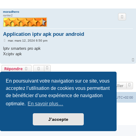
r
moradhero
c
ranke2
h
e
Application iptv apk pour android
r
M
mar. mars 12, 2024 6:50 pm
e
s
Iptv smarters pro apk
s
Xciptv apk
a
g
e
Répondre
1 message • Page
1
sur
1
En poursuivant votre navigation sur ce site, vous
Aller
acceptez l’utilisation de cookies vous permettant
de bénéficier d’une expérience de navigation
Forum
Supprimer les cookies
Fuseau horaire sur
UTC+02:00
optimale.
En savoir plus…
Développé par
phpBB
® Forum Software © phpBB Limited
Traduction française officielle
©
Qiaeru
J’accepte
Confidentialité
|
Conditions