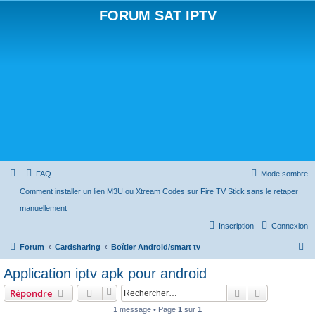
FORUM SAT IPTV
FAQ
Mode sombre
Comment installer un lien M3U ou Xtream Codes sur Fire TV Stick sans le retaper
manuellement
Inscription
Connexion
R
Forum
Cardsharing
Boîtier Android/smart tv
e
Application iptv apk pour android
c
Rechercher
Recherche 
Répondre
h
1 message • Page
1
sur
1
e