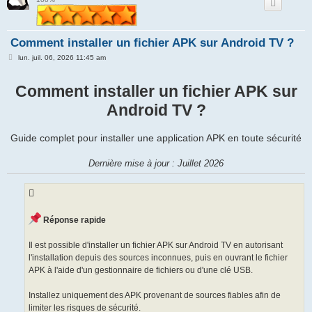
e
r
Comment installer un fichier APK sur Android TV ?
M
lun. juil. 06, 2026 11:45 am
e
s
s
Comment installer un fichier APK sur
a
g
Android TV ?
e
Guide complet pour installer une application APK en toute sécurité
Dernière mise à jour : Juillet 2026
Réponse rapide
Il est possible d'installer un fichier APK sur Android TV en autorisant
l'installation depuis des sources inconnues, puis en ouvrant le fichier
APK à l'aide d'un gestionnaire de fichiers ou d'une clé USB.
Installez uniquement des APK provenant de sources fiables afin de
limiter les risques de sécurité.