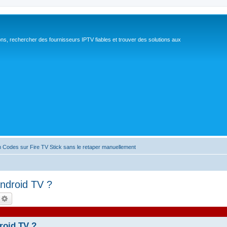
ns, rechercher des fournisseurs IPTV fiables et trouver des solutions aux
 Codes sur Fire TV Stick sans le retaper manuellement
Android TV ?
echercher
Recherche avancée
roid TV ?