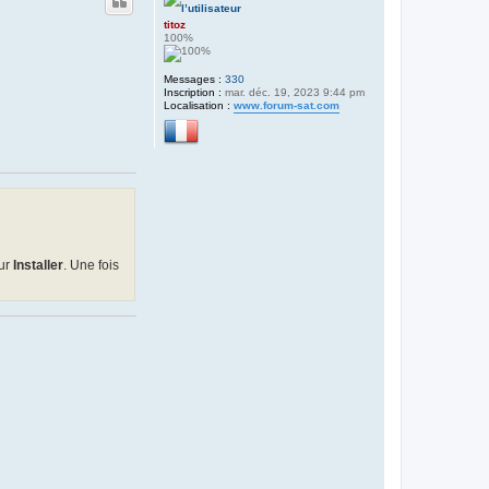
titoz
100%
Messages :
330
Inscription :
mar. déc. 19, 2023 9:44 pm
Localisation :
www.forum-sat.com
sur
Installer
. Une fois