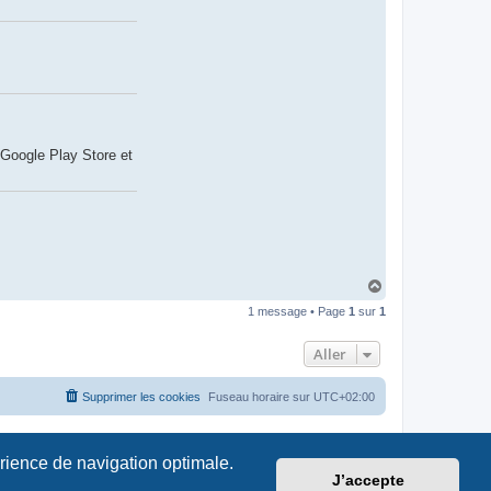
e Google Play Store et
H
a
1 message • Page
1
sur
1
u
t
Aller
Supprimer les cookies
Fuseau horaire sur
UTC+02:00
érience de navigation optimale.
J’accepte