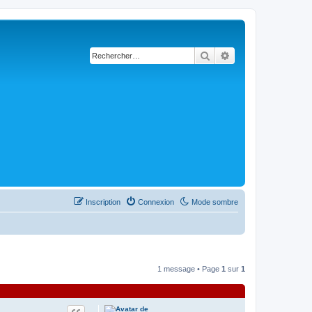
Rechercher
Recherche avancée
Inscription
Connexion
Mode sombre
1 message • Page
1
sur
1