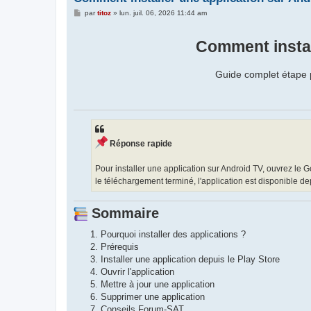
M
par
titoz
»
lun. juil. 06, 2026 11:44 am
e
s
s
Comment instal
a
g
e
Guide complet étape pa
Réponse rapide
Pour installer une application sur Android TV, ouvrez le G
le téléchargement terminé, l'application est disponible de
Sommaire
Pourquoi installer des applications ?
Prérequis
Installer une application depuis le Play Store
Ouvrir l'application
Mettre à jour une application
Supprimer une application
Conseils Forum-SAT