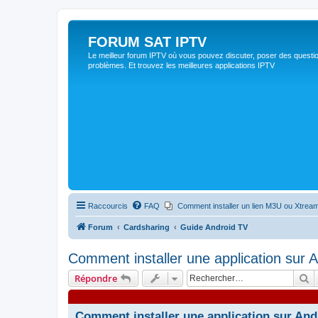
FORUM SAT IPTV
Le meilleur forum IPTV où vous pouvez discuter, poser des questio
problèmes. Et trouvez les meilleures applications IPTV
Raccourcis
FAQ
Comment installer un lien M3U ou Xtream
Forum
Cardsharing
Guide Android TV
Comment installer une application sur 
R
Répondre
Comment installer une application sur And