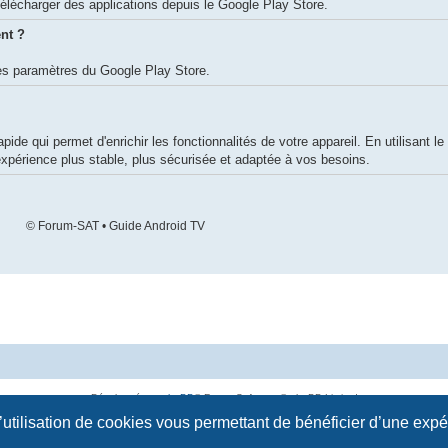
lécharger des applications depuis le Google Play Store.
nt ?
les paramètres du Google Play Store.
pide qui permet d'enrichir les fonctionnalités de votre appareil. En utilisant l
expérience plus stable, plus sécurisée et adaptée à vos besoins.
© Forum-SAT • Guide Android TV
Développé par
phpBB
® Forum Software © phpBB Limited
Traduction française officielle
©
Qiaeru
l’utilisation de cookies vous permettant de bénéficier d’une exp
Confidentialité
|
Conditions