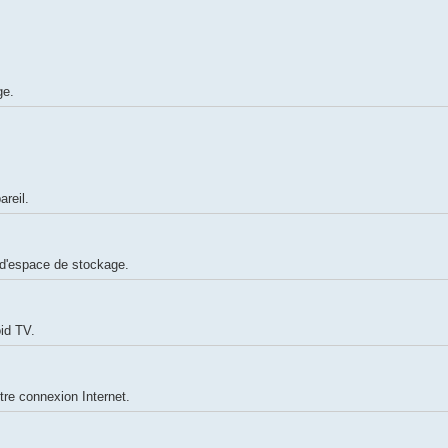
ge.
areil.
 d'espace de stockage.
id TV.
tre connexion Internet.