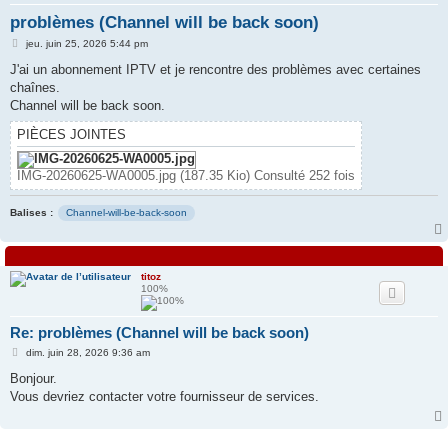
problèmes (Channel will be back soon)
e
M
r
jeu. juin 25, 2026 5:44 pm
e
s
J'ai un abonnement IPTV et je rencontre des problèmes avec certaines
s
chaînes.
a
g
Channel will be back soon.
e
PIÈCES JOINTES
IMG-20260625-WA0005.jpg (187.35 Kio) Consulté 252 fois
Balises :
Channel-will-be-back-soon
titoz
100%
Re: problèmes (Channel will be back soon)
M
dim. juin 28, 2026 9:36 am
e
s
Bonjour.
s
Vous devriez contacter votre fournisseur de services.
a
g
e