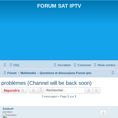
FORUM SAT IPTV
FAQ
Inscription
Connexion
Mode sombre
R
Forum
Multimedia
Questions et discussions Forum iptv
e
problèmes (Channel will be back soon)
c
Rechercher
Recherche 
Répondre
h
3 messages • Page
1
sur
1
e
r
Saidsaif
c
member
h