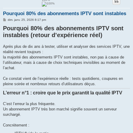
e
Pourquoi 80% des abonnements IPTV sont instables
r
M
dim. janv. 25, 2026 8:17 pm
e
Pourquoi 80% des abonnements IPTV sont
s
s
instables (retour d’expérience réel)
a
g
e
Après plus de dix ans à tester, utiliser et analyser des services IPTV, une
réalité revient toujours :
la majorité des abonnements IPTV sont instables, non pas à cause de
l’utilisateur, mais à cause de choix techniques invisibles au moment de
l’achat.
Ce constat vient de l’expérience réelle : tests quotidiens, coupures en
pleine soirée et nombreux retours d’utilisateurs déçus.
L’erreur n°1 : croire que le prix garantit la qualité IPTV
C’est l’erreur la plus fréquente.
Un abonnement IPTV très bon marché signifie souvent un serveur
surchargé.
Concrètement :