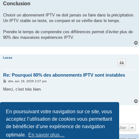
Conclusion
Choisir un abonnement IPTV ne doit jamais se faire dans la précipitation.
Un IPTV stable se teste, se compare et se vérifie dans le temps.
Prendre le temps de comprendre ces différences permet d’éviter plus de
90% des mauvaises expériences IPTV.
Locas
Re: Pourquoi 80% des abonnements IPTV sont instables
M
dim. avr. 19, 2026 2:07 pm
e
s
Merci, c'est très bien.
s
a
g
e
Répondre
En poursuivant votre navigation sur ce site, vous
2 messages • Page
1
sur
1
acceptez l’utilisation de cookies vous permettant
de bénéficier d’une expérience de navigation
Aller
optimale.
En savoir plus…