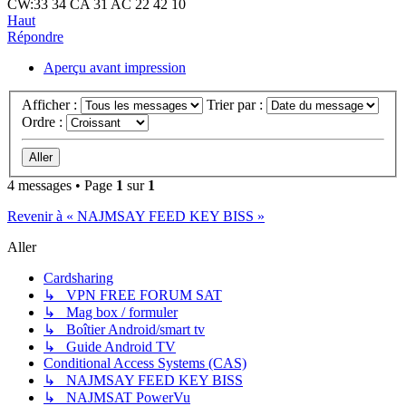
CW:33 34 CA 31 AC 22 42 10
Haut
Répondre
Aperçu avant impression
Afficher :
Trier par :
Ordre :
4 messages • Page
1
sur
1
Revenir à « NAJMSAY FEED KEY BISS »
Aller
Cardsharing
↳ VPN FREE FORUM SAT
↳ Mag box / formuler
↳ Boîtier Android/smart tv
↳ Guide Android TV
Conditional Access Systems (CAS)
↳ NAJMSAY FEED KEY BISS
↳ NAJMSAT PowerVu