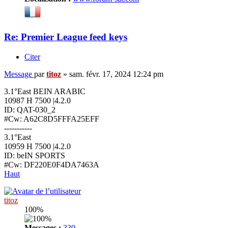
Re: Premier League feed keys
Citer
Message
par
titoz
»
sam. févr. 17, 2024 12:24 pm
3.1°East BEIN ARABIC
10987 H 7500 |4.2.0
ID: QAT-030_2
#Cw: A62C8D5FFFA25EFF
-----------
3.1°East
10959 H 7500 |4.2.0
ID: beIN SPORTS
#Cw: DF220E0F4DA7463A
Haut
titoz
100%
Messages :
330