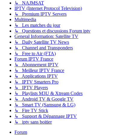
↳ NAJMSAT
IPTV (Internet Protocol Television)
↳ Premium IPTV Servers
Multimedia
↳ Les matches du jour
↳ Questions et discussions Forum iptv
General Information: Satellite TV
↳ Daily Satellite TV News
↳ Channel and Transponders
↳ Free to Air (FTA)
Forum IPTV France
↳ Abonnement IPTV
↳ Meilleur IPTV France
↳ Applications IPTV
↳ IPTV Smarters Pro
↳ IPTV Players
↳ Playlists M3U & Xtream Codes
↳ Android TV & Google TV
↳ Smart TV (Samsung & LG)
↳ Fire TV Stick
↳ Support & Dépannage IPTV
↳ iptv sans boitier
Forum