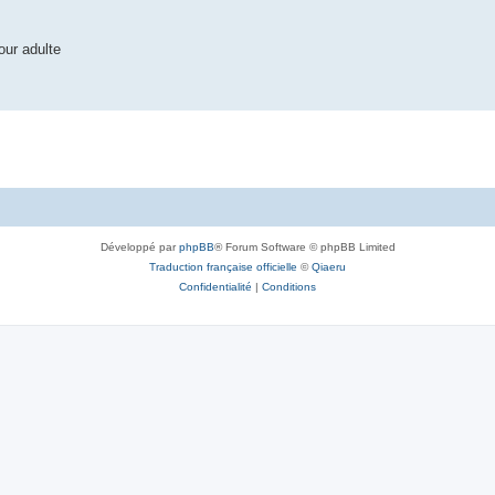
our adulte
Développé par
phpBB
® Forum Software © phpBB Limited
Traduction française officielle
©
Qiaeru
Confidentialité
|
Conditions