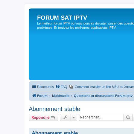
FORUM SAT IPTV
Le meilleur forum IPTV où vous pouvez discuter, poser des questio
problèmes. Et trouvez les meilleures applications IPTV
Raccourcis
FAQ
Comment installer un lien M3U ou Xtream
Forum
Multimedia
Questions et discussions Forum iptv
Abonnement stable
R
Répondre
Abonnement stable