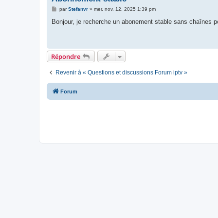
M
par
Stefanvr
»
mer. nov. 12, 2025 1:39 pm
e
s
Bonjour, je recherche un abonement stable sans chaînes p
s
a
g
e
Répondre
Revenir à « Questions et discussions Forum iptv »
Forum