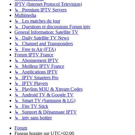
IPTV (Internet Protocol Television)
↳ Premium IPTV Servers
Multimedia
↳ Les matches du jour
↳ Questions et discussions Forum iptv
General Information: Satellite TV
↳ Daily Satellite TV News
↳ Channel and Transponders
↳ Free to Air (FTA)
Forum IPTV France
↳ Abonnement IPTV
↳ Meilleur IPTV France
↳ Applications IPTV
↳ IPTV Smarters Pro
↳ IPTV Players
↳ Playlists M3U & Xtream Codes
↳ Android TV & Google TV
↳ Smart TV (Samsung & LG)
↳ Fire TV Stick
↳ Support & Dépannage IPTV
↳ iptv sans boitier
Forum
Fuseau horaire sur
UTC+02:00