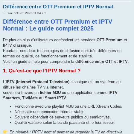
Différence entre OTT Premium et IPTV Normal
e
M
r
lun. oct. 20, 2025 11:34 am
e
Différence entre OTT Premium et IPTV
s
s
Normal : Le guide complet 2025
a
g
e
De plus en plus d’utilisateurs confondent les services
OTT Premium
et
IPTV classique
.
Pourtant, ces deux technologies de diffusion sont très différentes en
termes de qualité, de fonctionnement et de stabilité.
Voici un guide simple pour comprendre la
différence entre OTT et IPTV
.
1. Qu’est-ce que l’IPTV Normal ?
L’
IPTV (Internet Protocol Television)
classique est un système qui
diffuse les chaînes TV via Internet,
souvent à travers un
fichier M3U
ou une application comme
IPTV
Smarters, TiviMate ou Smart IPTV
.
Fonctionne avec une playlist M3U ou une URL Xtream Codes.
Nécessite une connexion Internet stable.
Souvent dépendant de serveurs publics ou semi-privés.
Qualité variable selon la bande passante et le fournisseur.
En résumé : l’IPTV normal permet de regarder la TV en direct via