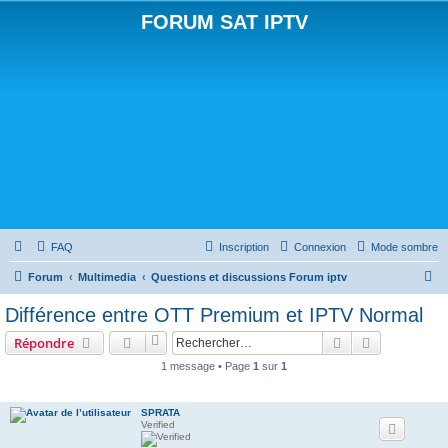
FORUM SAT IPTV
FAQ
Inscription
Connexion
Mode sombre
R
Forum
Multimedia
Questions et discussions Forum iptv
e
Différence entre OTT Premium et IPTV Normal
c
Rechercher
Recherche 
Répondre
h
1 message • Page
1
sur
1
e
r
SPRATA
c
Verified
h