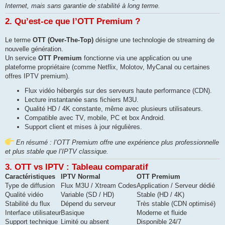
Internet, mais sans garantie de stabilité à long terme.
2. Qu’est-ce que l’OTT Premium ?
Le terme
OTT (Over-The-Top)
désigne une technologie de streaming de
nouvelle génération.
Un service
OTT Premium
fonctionne via une application ou une
plateforme propriétaire (comme Netflix, Molotov, MyCanal ou certaines
offres IPTV premium).
Flux vidéo hébergés sur des serveurs haute performance (CDN).
Lecture instantanée sans fichiers M3U.
Qualité HD / 4K constante, même avec plusieurs utilisateurs.
Compatible avec TV, mobile, PC et box Android.
Support client et mises à jour régulières.
En résumé : l’OTT Premium offre une expérience plus professionnelle
et plus stable que l’IPTV classique.
3. OTT vs IPTV : Tableau comparatif
Caractéristiques
IPTV Normal
OTT Premium
Type de diffusion
Flux M3U / Xtream Codes
Application / Serveur dédié
Qualité vidéo
Variable (SD / HD)
Stable (HD / 4K)
Stabilité du flux
Dépend du serveur
Très stable (CDN optimisé)
Interface utilisateur
Basique
Moderne et fluide
Support technique
Limité ou absent
Disponible 24/7