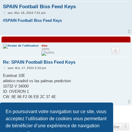
SPAIN Football Biss Feed Keys
e
M
r
ven. févr. 16, 2024 7:51 pm
e
s
#SPAIN Football Biss Feed Keys
s
a
g
e
titoz
100%
Re: SPAIN Football Biss Feed Keys
M
sam. févr. 17, 2024 2:33 pm
e
s
Eutelsat 10E
s
atletico madrid vs las palmas prediction
a
g
10732 V 34000
e
ID: OVERON 1
CW: 8E 86 F2 06 EB 2C 37 4E
Répondre
En poursuivant votre navigation sur ce site, vous
2 messages • Page
1
sur
1
acceptez l’utilisation de cookies vous permettant
de bénéficier d’une expérience de navigation
Aller