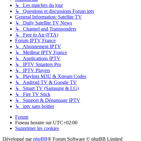
↳ Les matches du jour
↳ Questions et discussions Forum iptv
General Information: Satellite TV
↳ Daily Satellite TV News
↳ Channel and Transponders
↳ Free to Air (FTA)
Forum IPTV France
↳ Abonnement IPTV
↳ Meilleur IPTV France
↳ Applications IPTV
↳ IPTV Smarters Pro
↳ IPTV Players
↳ Playlists M3U & Xtream Codes
↳ Android TV & Google TV
↳ Smart TV (Samsung & LG)
↳ Fire TV Stick
↳ Support & Dépannage IPTV
↳ iptv sans boitier
Forum
Fuseau horaire sur
UTC+02:00
Supprimer les cookies
Développé par
phpBB
® Forum Software © phpBB Limited