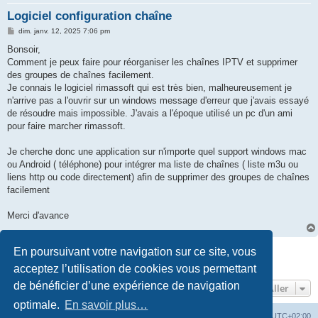
Logiciel configuration chaîne
e
M
r
dim. janv. 12, 2025 7:06 pm
e
s
Bonsoir,
s
Comment je peux faire pour réorganiser les chaînes IPTV et supprimer
a
g
des groupes de chaînes facilement.
e
Je connais le logiciel rimassoft qui est très bien, malheureusement je
n'arrive pas a l'ouvrir sur un windows message d'erreur que j'avais essayé
de résoudre mais impossible. J'avais a l'époque utilisé un pc d'un ami
pour faire marcher rimassoft.
Je cherche donc une application sur n'importe quel support windows mac
ou Android ( téléphone) pour intégrer ma liste de chaînes ( liste m3u ou
liens http ou code directement) afin de supprimer des groupes de chaînes
facilement
Merci d'avance
Répondre
En poursuivant votre navigation sur ce site, vous
1 message • Page
1
sur
1
acceptez l’utilisation de cookies vous permettant
de bénéficier d’une expérience de navigation
Aller
optimale.
En savoir plus…
Forum
Supprimer les cookies
Fuseau horaire sur
UTC+02:00