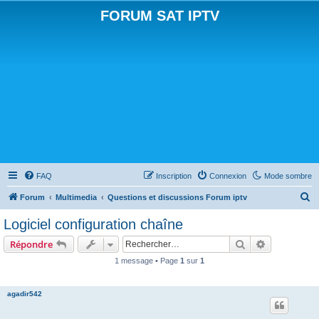
FORUM SAT IPTV
FAQ
Inscription
Connexion
Mode sombre
R
Forum
Multimedia
Questions et discussions Forum iptv
e
Logiciel configuration chaîne
c
Rechercher
Recherche 
Répondre
h
1 message • Page
1
sur
1
e
r
agadir542
c
h