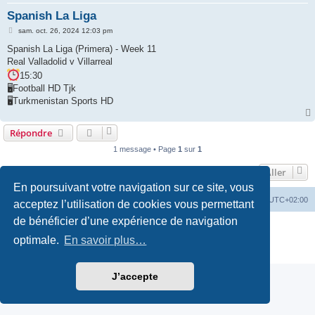
Spanish La Liga
e
M
r
sam. oct. 26, 2024 12:03 pm
e
s
Spanish La Liga (Primera) - Week 11
s
Real Valladolid v Villarreal
a
g
15:30
e
🖥Football HD Tjk
🖥Turkmenistan Sports HD
Répondre
1 message • Page
1
sur
1
Aller
En poursuivant votre navigation sur ce site, vous
Forum
Supprimer les cookies
Fuseau horaire sur
UTC+02:00
acceptez l’utilisation de cookies vous permettant
de bénéficier d’une expérience de navigation
Développé par
phpBB
® Forum Software © phpBB Limited
Traduction française officielle
©
Qiaeru
optimale.
En savoir plus…
Confidentialité
|
Conditions
J’accepte