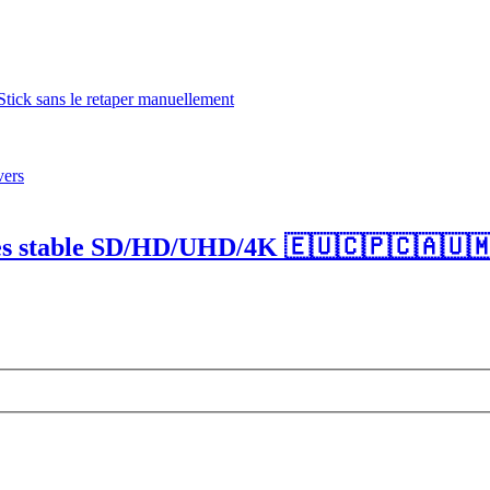
tick sans le retaper manuellement
ers
 stable SD/HD/UHD/4K 🇪🇺🇨🇵🇨🇦🇺