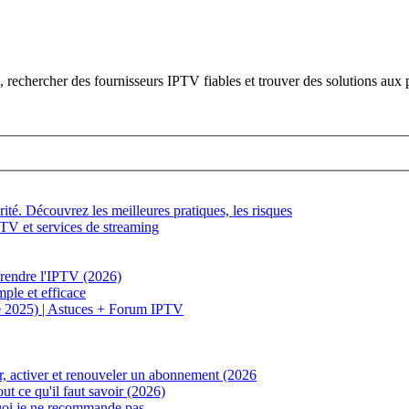
rechercher des fournisseurs IPTV fiables et trouver des solutions aux 
é. Découvrez les meilleures pratiques, les risques
TV et services de streaming
rendre l'IPTV (2026)
ple et efficace
e 2025) | Astuces + Forum IPTV
, activer et renouveler un abonnement (2026
t ce qu'il faut savoir (2026)
uoi je ne recommande pas