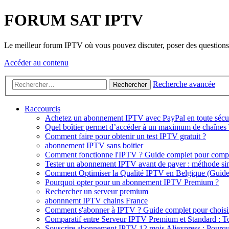
FORUM SAT IPTV
Le meilleur forum IPTV où vous pouvez discuter, poser des questions, 
Accéder au contenu
Recherche avancée
Rechercher
Raccourcis
Achetez un abonnement IPTV avec PayPal en toute sécurit
Quel boîtier permet d’accéder à un maximum de chaînes 
Comment faire pour obtenir un test IPTV gratuit ?
abonnement IPTV sans boitier
Comment fonctionne l'IPTV ? Guide complet pour comp
Tester un abonnement IPTV avant de payer : méthode sim
Comment Optimiser la Qualité IPTV en Belgique (Guid
Pourquoi opter pour un abonnement IPTV Premium ?
Rechercher un serveur premium
abonnnemt IPTV chains France
Comment s'abonner à IPTV ? Guide complet pour choisir
Comparatif entre Serveur IPTV Premium et Standard : Tou
Souscrire abonnement IPTV 12 mois Aliexpress : Pourq