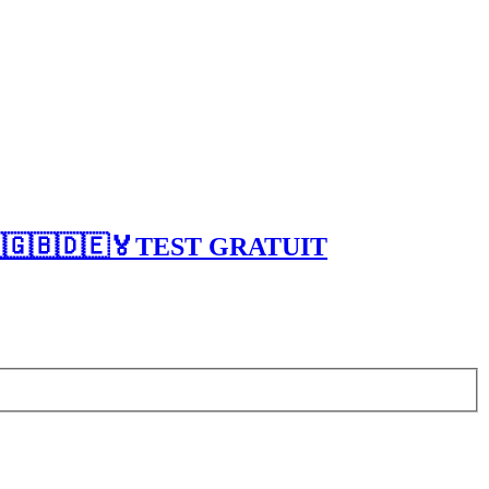
🇲🇬🇧🇩🇪🏅TEST GRATUIT