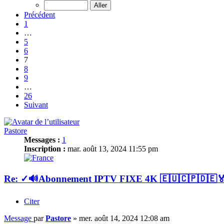
Précédent
1
…
5
6
7
8
9
…
26
Suivant
Pastore
Messages :
1
Inscription :
mar. août 13, 2024 11:55 pm
Re: ✓🔊Abonnement IPTV FIXE 4K 🇪🇺🇨🇵🇩
Citer
Message
par
Pastore
»
mer. août 14, 2024 12:08 am