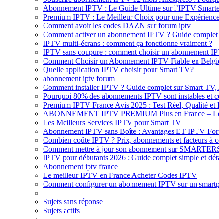
Abonnement IPTV : Le Guide Ultime sur l’IPTV Smarter
Premium IPTV : Le Meilleur Choix pour une Expérienc
Comment avoir les codes DAZN sur forum iptv
Comment activer un abonnement IPTV ? Guide complet 
IPTV multi-écrans : comment ça fonctionne vraiment ?
IPTV sans coupure : comment choisir un abonnement IPTV
Comment Choisir un Abonnement IPTV Fiable en Belgiq
Quelle application IPTV choisir pour Smart TV?
abonnement iptv forum
Comment installer IPTV ? Guide complet sur Smart TV
Pourquoi 80% des abonnements IPTV sont instables et co
Premium IPTV France Avis 2025 : Test Réel, Qualité et F
ABONNEMENT IPTV PREMIUM Plus en France – Le me
Les Meilleurs Services IPTV pour Smart TV
Abonnement IPTV sans Boîte : Avantages ET IPTV For
Combien coûte IPTV ? Prix, abonnements et facteurs à c
Comment mettre à jour son abonnement sur SMARTER
IPTV pour débutants 2026 : Guide complet simple et déta
Abonnement iptv france
Le meilleur IPTV en France Acheter Codes IPTV
Comment configurer un abonnement IPTV sur un smart
Sujets sans réponse
Sujets actifs