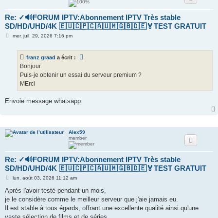
Re: ✓🔊FORUM IPTV:Abonnement IPTV Très stable
SD/HD/UHD/4K 🇪🇺🇨🇵🇨🇦🇺🇲🇬🇧🇩🇪🏅TEST GRATUIT
M
mer. juil. 29, 2026 7:16 pm
e
s
s
franz graad
a écrit :
a
g
Bonjour.
e
Puis-je obtenir un essai du serveur premium ?
MErci
Envoie message whatsapp
Alex59
member
Re: ✓🔊FORUM IPTV:Abonnement IPTV Très stable
SD/HD/UHD/4K 🇪🇺🇨🇵🇨🇦🇺🇲🇬🇧🇩🇪🏅TEST GRATUIT
M
lun. août 03, 2026 11:12 am
e
s
Après l'avoir testé pendant un mois,
s
je le considère comme le meilleur serveur que j'aie jamais eu.
a
g
Il est stable à tous égards, offrant une excellente qualité ainsi qu'une
e
vaste sélection de films et de séries.