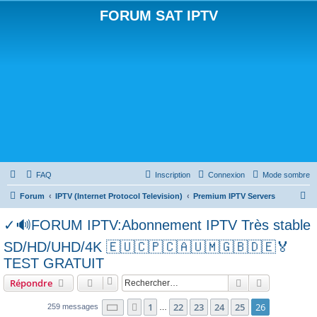
FORUM SAT IPTV
FAQ
Inscription
Connexion
Mode sombre
R
Forum
IPTV (Internet Protocol Television)
Premium IPTV Servers
e
✓🔊FORUM IPTV:Abonnement IPTV Très stable
c
SD/HD/UHD/4K 🇪🇺🇨🇵🇨🇦🇺🇲🇬🇧🇩🇪🏅
h
TEST GRATUIT
e
Rechercher
Recherche 
r
Répondre
c
Page
26
sur
26
1
22
23
24
25
26
Précédent
259 messages
…
h