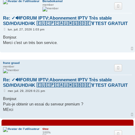
Benabokamal
member
Re: ✓🔊FORUM IPTV:Abonnement IPTV Très stable
SD/HD/UHD/4K 🇪🇺🇨🇵🇨🇦🇺🇲🇬🇧🇩🇪🏅TEST GRATUIT
M
lun. juil. 27, 2026 1:03 pm
e
s
Bonjour.
s
Merci c'est un très bon service.
a
g
e
franz graad
member
Re: ✓🔊FORUM IPTV:Abonnement IPTV Très stable
SD/HD/UHD/4K 🇪🇺🇨🇵🇨🇦🇺🇲🇬🇧🇩🇪🏅TEST GRATUIT
M
mer. juil. 29, 2026 6:21 pm
e
s
Bonjour.
s
Puis-je obtenir un essai du serveur premium ?
a
g
MErci
e
titoz
100%