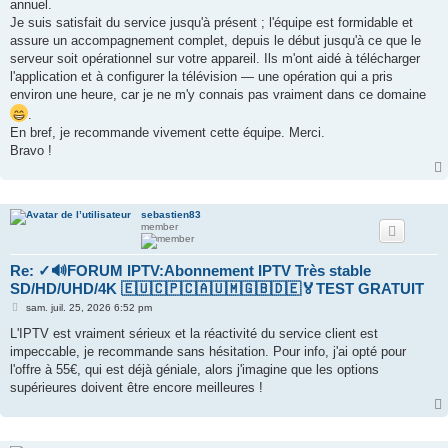
annuel.
a
g
Je suis satisfait du service jusqu'à présent ; l'équipe est formidable et
e
assure un accompagnement complet, depuis le début jusqu'à ce que le
serveur soit opérationnel sur votre appareil. Ils m'ont aidé à télécharger
l'application et à configurer la télévision — une opération qui a pris
environ une heure, car je ne m'y connais pas vraiment dans ce domaine
.
En bref, je recommande vivement cette équipe. Merci.
Bravo !
sebastien83
member
Re: ✓🔊FORUM IPTV:Abonnement IPTV Très stable
SD/HD/UHD/4K 🇪🇺🇨🇵🇨🇦🇺🇲🇬🇧🇩🇪🏅TEST GRATUIT
M
sam. juil. 25, 2026 6:52 pm
e
s
L'IPTV est vraiment sérieux et la réactivité du service client est
s
impeccable, je recommande sans hésitation. Pour info, j'ai opté pour
a
g
l'offre à 55€, qui est déjà géniale, alors j'imagine que les options
e
supérieures doivent être encore meilleures !