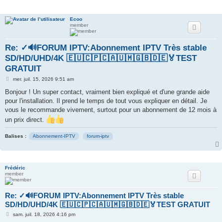
e
Ecoo
r
member
Re: ✓🔊FORUM IPTV:Abonnement IPTV Très stable
SD/HD/UHD/4K 🇪🇺🇨🇵🇨🇦🇺🇲🇬🇧🇩🇪🏅TEST
GRATUIT
M
mer. juil. 15, 2026 9:51 am
e
s
Bonjour ! Un super contact, vraiment bien expliqué et d'une grande aide
s
pour l'installation. Il prend le temps de tout vous expliquer en détail. Je
a
g
vous le recommande vivement, surtout pour un abonnement de 12 mois à
e
un prix direct.
Balises :
Abonnement-IPTV
forum-iptv
Frédéric
member
Re: ✓🔊FORUM IPTV:Abonnement IPTV Très stable
SD/HD/UHD/4K 🇪🇺🇨🇵🇨🇦🇺🇲🇬🇧🇩🇪🏅TEST GRATUIT
M
sam. juil. 18, 2026 4:16 pm
e