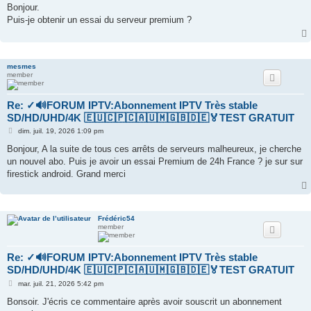
s
Bonjour.
s
Puis-je obtenir un essai du serveur premium ?
a
g
e
mesmes
member
Re: ✓🔊FORUM IPTV:Abonnement IPTV Très stable
SD/HD/UHD/4K 🇪🇺🇨🇵🇨🇦🇺🇲🇬🇧🇩🇪🏅TEST GRATUIT
M
dim. juil. 19, 2026 1:09 pm
e
s
Bonjour, A la suite de tous ces arrêts de serveurs malheureux, je cherche
s
un nouvel abo. Puis je avoir un essai Premium de 24h France ? je sur sur
a
g
firestick android. Grand merci
e
Frédéric54
member
Re: ✓🔊FORUM IPTV:Abonnement IPTV Très stable
SD/HD/UHD/4K 🇪🇺🇨🇵🇨🇦🇺🇲🇬🇧🇩🇪🏅TEST GRATUIT
M
mar. juil. 21, 2026 5:42 pm
e
s
Bonsoir. J'écris ce commentaire après avoir souscrit un abonnement
s