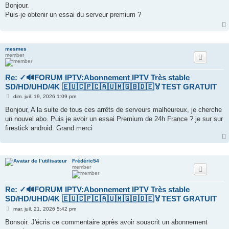
s
Bonjour.
s
Puis-je obtenir un essai du serveur premium ?
a
g
e
mesmes
member
Re: ✓🔊FORUM IPTV:Abonnement IPTV Très stable
SD/HD/UHD/4K 🇪🇺🇨🇵🇨🇦🇺🇲🇬🇧🇩🇪🏅TEST GRATUIT
M
dim. juil. 19, 2026 1:09 pm
e
s
Bonjour, A la suite de tous ces arrêts de serveurs malheureux, je cherche
s
un nouvel abo. Puis je avoir un essai Premium de 24h France ? je sur sur
a
g
firestick android. Grand merci
e
Frédéric54
member
Re: ✓🔊FORUM IPTV:Abonnement IPTV Très stable
SD/HD/UHD/4K 🇪🇺🇨🇵🇨🇦🇺🇲🇬🇧🇩🇪🏅TEST GRATUIT
M
mar. juil. 21, 2026 5:42 pm
e
s
Bonsoir. J'écris ce commentaire après avoir souscrit un abonnement
s