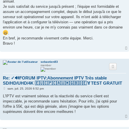
annuel.
a
g
Je suis satisfait du service jusqu'à présent ; l'équipe est formidable et
e
assure un accompagnement complet, depuis le début jusqu'à ce que le
serveur soit opérationnel sur votre appareil. Ils m'ont aidé à télécharger
l'application et à configurer la télévision — une opération qui a pris
environ une heure, car je ne m'y connais pas vraiment dans ce domaine
.
En bref, je recommande vivement cette équipe. Merci.
Bravo !
sebastien83
member
Re: ✓🔊FORUM IPTV:Abonnement IPTV Très stable
SD/HD/UHD/4K 🇪🇺🇨🇵🇨🇦🇺🇲🇬🇧🇩🇪🏅TEST GRATUIT
M
sam. juil. 25, 2026 6:52 pm
e
s
L'IPTV est vraiment sérieux et la réactivité du service client est
s
impeccable, je recommande sans hésitation. Pour info, j'ai opté pour
a
g
l'offre à 55€, qui est déjà géniale, alors j'imagine que les options
e
supérieures doivent être encore meilleures !