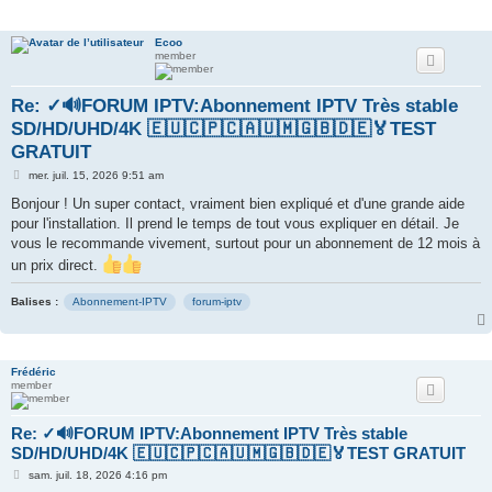
e
Ecoo
r
member
Re: ✓🔊FORUM IPTV:Abonnement IPTV Très stable
SD/HD/UHD/4K 🇪🇺🇨🇵🇨🇦🇺🇲🇬🇧🇩🇪🏅TEST
GRATUIT
M
mer. juil. 15, 2026 9:51 am
e
s
Bonjour ! Un super contact, vraiment bien expliqué et d'une grande aide
s
pour l'installation. Il prend le temps de tout vous expliquer en détail. Je
a
g
vous le recommande vivement, surtout pour un abonnement de 12 mois à
e
un prix direct.
Balises :
Abonnement-IPTV
forum-iptv
Frédéric
member
Re: ✓🔊FORUM IPTV:Abonnement IPTV Très stable
SD/HD/UHD/4K 🇪🇺🇨🇵🇨🇦🇺🇲🇬🇧🇩🇪🏅TEST GRATUIT
M
sam. juil. 18, 2026 4:16 pm
e