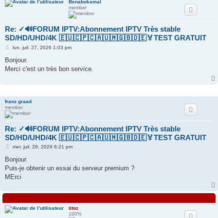
Benabokamal
member
Re: ✓🔊FORUM IPTV:Abonnement IPTV Très stable
SD/HD/UHD/4K 🇪🇺🇨🇵🇨🇦🇺🇲🇬🇧🇩🇪🏅TEST GRATUIT
M
lun. juil. 27, 2026 1:03 pm
e
s
Bonjour.
s
Merci c'est un très bon service.
a
g
e
franz graad
member
Re: ✓🔊FORUM IPTV:Abonnement IPTV Très stable
SD/HD/UHD/4K 🇪🇺🇨🇵🇨🇦🇺🇲🇬🇧🇩🇪🏅TEST GRATUIT
M
mer. juil. 29, 2026 6:21 pm
e
s
Bonjour.
s
Puis-je obtenir un essai du serveur premium ?
a
g
MErci
e
titoz
100%