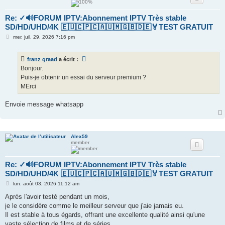
Re: ✓🔊FORUM IPTV:Abonnement IPTV Très stable
SD/HD/UHD/4K 🇪🇺🇨🇵🇨🇦🇺🇲🇬🇧🇩🇪🏅TEST GRATUIT
M
mer. juil. 29, 2026 7:16 pm
e
s
s
franz graad
a écrit :
a
g
Bonjour.
e
Puis-je obtenir un essai du serveur premium ?
MErci
Envoie message whatsapp
Alex59
member
Re: ✓🔊FORUM IPTV:Abonnement IPTV Très stable
SD/HD/UHD/4K 🇪🇺🇨🇵🇨🇦🇺🇲🇬🇧🇩🇪🏅TEST GRATUIT
M
lun. août 03, 2026 11:12 am
e
s
Après l'avoir testé pendant un mois,
s
je le considère comme le meilleur serveur que j'aie jamais eu.
a
g
Il est stable à tous égards, offrant une excellente qualité ainsi qu'une
e
vaste sélection de films et de séries.