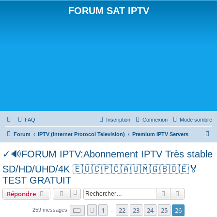
FORUM SAT IPTV
FAQ
Inscription
Connexion
Mode sombre
R
Forum
IPTV (Internet Protocol Television)
Premium IPTV Servers
e
✓🔊FORUM IPTV:Abonnement IPTV Très stable
c
SD/HD/UHD/4K 🇪🇺🇨🇵🇨🇦🇺🇲🇬🇧🇩🇪🏅
h
TEST GRATUIT
e
Rechercher
Recherche 
r
Répondre
c
Page
26
sur
26
1
22
23
24
25
26
Précédent
259 messages
…
h