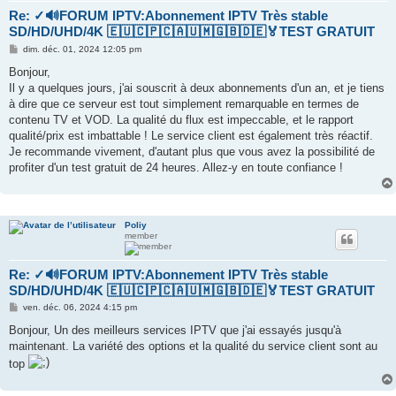
Re: ✓🔊FORUM IPTV:Abonnement IPTV Très stable
SD/HD/UHD/4K 🇪🇺🇨🇵🇨🇦🇺🇲🇬🇧🇩🇪🏅TEST GRATUIT
M
dim. déc. 01, 2024 12:05 pm
e
s
Bonjour,
s
Il y a quelques jours, j'ai souscrit à deux abonnements d'un an, et je tiens
a
g
à dire que ce serveur est tout simplement remarquable en termes de
e
contenu TV et VOD. La qualité du flux est impeccable, et le rapport
qualité/prix est imbattable ! Le service client est également très réactif.
Je recommande vivement, d'autant plus que vous avez la possibilité de
profiter d'un test gratuit de 24 heures. Allez-y en toute confiance !
Poliy
member
Re: ✓🔊FORUM IPTV:Abonnement IPTV Très stable
SD/HD/UHD/4K 🇪🇺🇨🇵🇨🇦🇺🇲🇬🇧🇩🇪🏅TEST GRATUIT
M
ven. déc. 06, 2024 4:15 pm
e
s
Bonjour, Un des meilleurs services IPTV que j'ai essayés jusqu'à
s
maintenant. La variété des options et la qualité du service client sont au
a
g
top
e