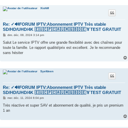
XiohM
Re: ✓🔊FORUM IPTV:Abonnement IPTV Très stable
SD/HD/UHD/4K 🇪🇺🇨🇵🇨🇦🇺🇲🇬🇧🇩🇪🏅TEST GRATUIT
M
dim. déc. 08, 2024 3:14 pm
e
s
Salut Le service IPTV offre une grande flexibilité avec des chaînes pour
s
toute la famille. Le rapport qualité/prix est excellent. Je le recommande
a
g
sans hésiter
e
Syefdeen
Re: ✓🔊FORUM IPTV:Abonnement IPTV Très stable
SD/HD/UHD/4K 🇪🇺🇨🇵🇨🇦🇺🇲🇬🇧🇩🇪🏅TEST GRATUIT
M
mer. déc. 11, 2024 6:04 pm
e
s
Très réactive et super SAV et abonnement de qualité, je pris un premium
s
1 an
a
g
e