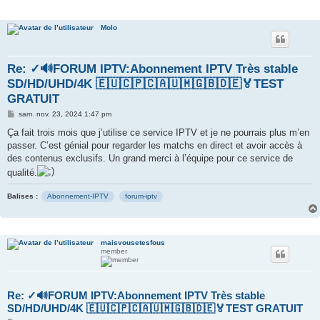
e
Molo
r
Re: ✓🔊FORUM IPTV:Abonnement IPTV Très stable
SD/HD/UHD/4K 🇪🇺🇨🇵🇨🇦🇺🇲🇬🇧🇩🇪🏅TEST
GRATUIT
M
sam. nov. 23, 2024 1:47 pm
e
s
Ça fait trois mois que j’utilise ce service IPTV et je ne pourrais plus m’en
s
passer. C’est génial pour regarder les matchs en direct et avoir accès à
a
g
des contenus exclusifs. Un grand merci à l’équipe pour ce service de
e
qualité.
Balises :
Abonnement-IPTV
forum-iptv
maisvousetesfous
member
Re: ✓🔊FORUM IPTV:Abonnement IPTV Très stable
SD/HD/UHD/4K 🇪🇺🇨🇵🇨🇦🇺🇲🇬🇧🇩🇪🏅TEST GRATUIT