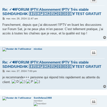
Re: ✓🔊FORUM IPTV:Abonnement IPTV Très stable
SD/HD/UHD/4K 🇪🇺🇨🇵🇨🇦🇺🇲🇬🇧🇩🇪🏅TEST GRATUIT
M
mar. nov. 26, 2024 11:47 am
e
s
Franchement, depuis que j’ai découvert l’IPTV en lisant les discussions
s
sur Forum Sat, je ne peux plus m’en passer. C’est tellement pratique, j’ai
a
g
accès à toutes les chaînes que je veux, et la qualité est top !
e
nicolas
Re: ✓🔊FORUM IPTV:Abonnement IPTV Très stable
SD/HD/UHD/4K 🇪🇺🇨🇵🇨🇦🇺🇲🇬🇧🇩🇪🏅TEST GRATUIT
M
mer. nov. 27, 2024 7:03 pm
e
s
je recommande+++ personne qui répond très rapidement au attente du
s
client.
a
g
e
Sonifofana1988
member