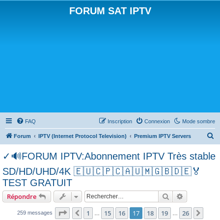
FORUM SAT IPTV
FAQ
Inscription
Connexion
Mode sombre
R
Forum
IPTV (Internet Protocol Television)
Premium IPTV Servers
e
✓🔊FORUM IPTV:Abonnement IPTV Très stable
c
SD/HD/UHD/4K 🇪🇺🇨🇵🇨🇦🇺🇲🇬🇧🇩🇪🏅
h
TEST GRATUIT
e
Rechercher
Recherche 
r
Répondre
c
Page
17
sur
26
1
15
16
17
18
19
26
Précédent
Suiv
259 messages
…
…
h