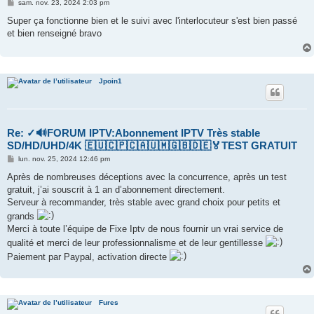
M
sam. nov. 23, 2024 2:03 pm
e
s
Super ça fonctionne bien et le suivi avec l'interlocuteur s'est bien passé
s
et bien renseigné bravo
a
g
e
Jpoin1
Re: ✓🔊FORUM IPTV:Abonnement IPTV Très stable
SD/HD/UHD/4K 🇪🇺🇨🇵🇨🇦🇺🇲🇬🇧🇩🇪🏅TEST GRATUIT
M
lun. nov. 25, 2024 12:46 pm
e
s
Après de nombreuses déceptions avec la concurrence, après un test
s
gratuit, j’ai souscrit à 1 an d’abonnement directement.
a
g
Serveur à recommander, très stable avec grand choix pour petits et
e
grands
Merci à toute l’équipe de Fixe Iptv de nous fournir un vrai service de
qualité et merci de leur professionnalisme et de leur gentillesse
Paiement par Paypal, activation directe
Fures