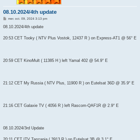
e
08.10.2024/4th update
r
M
mer. oct. 09, 2024 3:13 pm
e
s
08.10.2024/4th update
s
a
g
20:53 CET Tooky ( NTV Plus Vostok, 12437 R ) on Express-AT1 @ 56° E
e
20:59 CET KinoMult ( 11385 Н ) left Yamal 402 @ 54.9° E
21:12 CET My Russia ( NTV Plus, 11900 R ) on Eutelsat 36D @ 35.9° E
21:16 CET Galaxie TV ( 4056 R ) left Rascom-QAF1R @ 2.9° E
08.10.2024/3rd Update
20:11 CET ITV Tanzania ( 3913 R ) on Eutelsat 3B @ 3.1° E