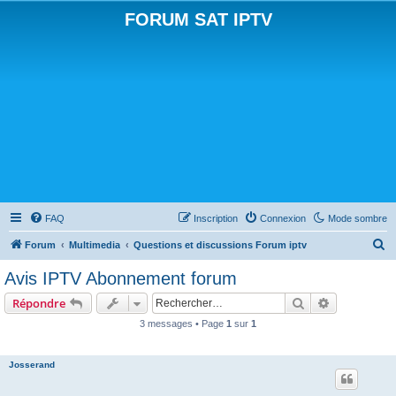
FORUM SAT IPTV
FAQ
Inscription
Connexion
Mode sombre
R
Forum
Multimedia
Questions et discussions Forum iptv
e
Avis IPTV Abonnement forum
c
Rechercher
Recherche 
Répondre
h
3 messages • Page
1
sur
1
e
r
Josserand
c
h