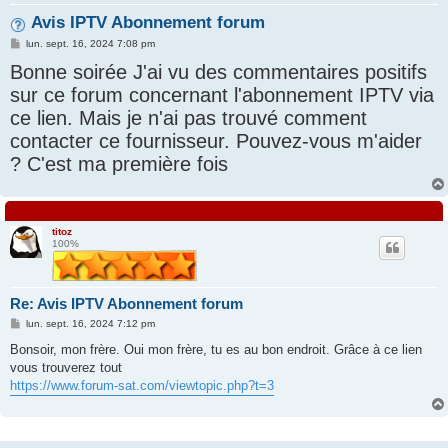
Avis IPTV Abonnement forum
e
M
r
lun. sept. 16, 2024 7:08 pm
e
Bonne soirée J'ai vu des commentaires positifs
s
s
sur ce forum concernant l'abonnement IPTV via
a
g
ce lien. Mais je n'ai pas trouvé comment
e
contacter ce fournisseur. Pouvez-vous m'aider
? C'est ma première fois
titoz
100%
Re: Avis IPTV Abonnement forum
M
lun. sept. 16, 2024 7:12 pm
e
s
Bonsoir, mon frère. Oui mon frère, tu es au bon endroit. Grâce à ce lien
s
vous trouverez tout
a
g
https://www.forum-sat.com/viewtopic.php?t=3
e