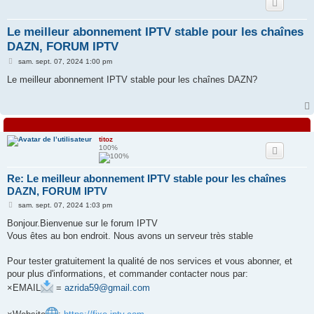
e
Le meilleur abonnement IPTV stable pour les chaînes
r
DAZN, FORUM IPTV
M
sam. sept. 07, 2024 1:00 pm
e
s
Le meilleur abonnement IPTV stable pour les chaînes DAZN?
s
a
g
e
titoz
100%
Re: Le meilleur abonnement IPTV stable pour les chaînes
DAZN, FORUM IPTV
M
sam. sept. 07, 2024 1:03 pm
e
s
Bonjour.Bienvenue sur le forum IPTV
s
Vous êtes au bon endroit. Nous avons un serveur très stable
a
g
e
Pour tester gratuitement la qualité de nos services et vous abonner, et
pour plus d'informations, et commander contacter nous par:
×EMAIL
=
azrida59@gmail.com