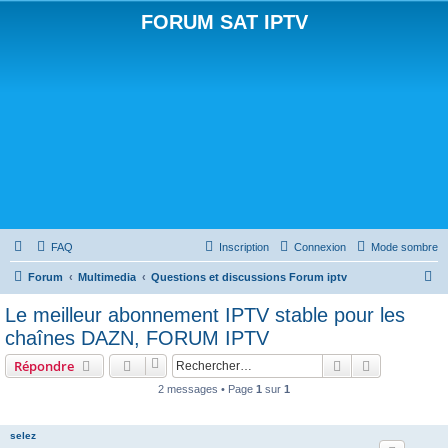
FORUM SAT IPTV
FAQ
Inscription
Connexion
Mode sombre
R
Forum
Multimedia
Questions et discussions Forum iptv
e
Le meilleur abonnement IPTV stable pour les
c
chaînes DAZN, FORUM IPTV
h
Rechercher
Recherche 
Répondre
e
2 messages • Page
1
sur
1
r
c
selez
h