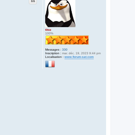
titoz
100%
Messages :
330
Inscription :
mar. déc. 19, 2023 9:44 pm
Localisation :
www.forum-sat.com