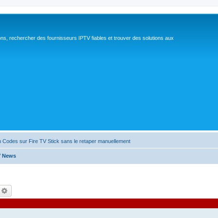
ns, rechercher des fournisseurs IPTV fiables et trouver des solutions aux
 Codes sur Fire TV Stick sans le retaper manuellement
TV News
echercher
Recherche avancée