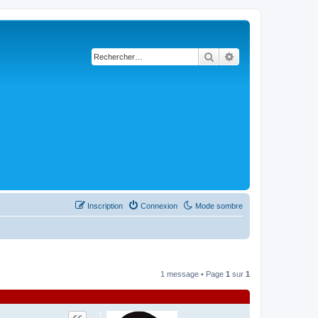
Rechercher
Recherche avancée
Inscription
Connexion
Mode sombre
1 message • Page
1
sur
1