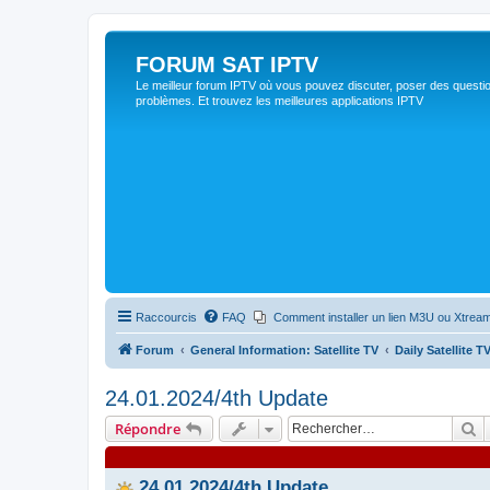
FORUM SAT IPTV
Le meilleur forum IPTV où vous pouvez discuter, poser des questio
problèmes. Et trouvez les meilleures applications IPTV
Raccourcis
FAQ
Comment installer un lien M3U ou Xtream
Forum
General Information: Satellite TV
Daily Satellite 
24.01.2024/4th Update
R
Répondre
24.01.2024/4th Update