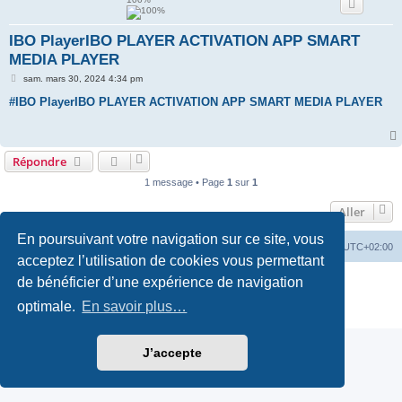
e
IBO PlayerIBO PLAYER ACTIVATION APP SMART
r
MEDIA PLAYER
M
sam. mars 30, 2024 4:34 pm
e
s
#IBO PlayerIBO PLAYER ACTIVATION APP SMART MEDIA PLAYER
s
a
g
e
Répondre
1 message • Page
1
sur
1
Aller
En poursuivant votre navigation sur ce site, vous
Forum
Supprimer les cookies
Fuseau horaire sur
UTC+02:00
acceptez l’utilisation de cookies vous permettant
Développé par
phpBB
® Forum Software © phpBB Limited
de bénéficier d’une expérience de navigation
Traduction française officielle
©
Qiaeru
optimale.
En savoir plus…
Confidentialité
|
Conditions
J’accepte