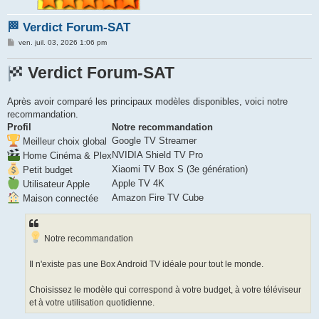
e
🏁 Verdict Forum-SAT
r
M
ven. juil. 03, 2026 1:06 pm
e
s
s
Verdict Forum-SAT
a
g
e
Après avoir comparé les principaux modèles disponibles, voici notre
recommandation.
Profil
Notre recommandation
Google TV Streamer
Meilleur choix global
NVIDIA Shield TV Pro
Home Cinéma & Plex
Xiaomi TV Box S (3e génération)
Petit budget
Apple TV 4K
Utilisateur Apple
Amazon Fire TV Cube
Maison connectée
Notre recommandation
Il n'existe pas une Box Android TV idéale pour tout le monde.
Choisissez le modèle qui correspond à votre budget, à votre téléviseur
et à votre utilisation quotidienne.