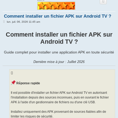
e
r
Comment installer un fichier APK sur Android TV ?
M
lun. juil. 06, 2026 11:45 am
e
s
s
Comment installer un fichier APK sur
a
g
Android TV ?
e
Guide complet pour installer une application APK en toute sécurité
Dernière mise à jour : Juillet 2026
Réponse rapide
Il est possible d'installer un fichier APK sur Android TV en autorisant
l'installation depuis des sources inconnues, puis en ouvrant le fichier
APK à l'aide d'un gestionnaire de fichiers ou d'une clé USB.
Installez uniquement des APK provenant de sources fiables afin de
limiter les risques de sécurité.